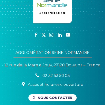
Lien
Lien
Lien
Lien
Lien
vers
vers
vers
vers
vers
le
le
le
le
la
AGGLOMÉRATION SEINE NORMANDIE
compte
compte
compte
compte
chaîne
Facebook
Twitter
Instagram
Linkedin
Youtube
12 rue de la Mare à Jouy, 27120 Douains – France
02 32 53 50 03
Accès et horaires d'ouverture
NOUS CONTACTER