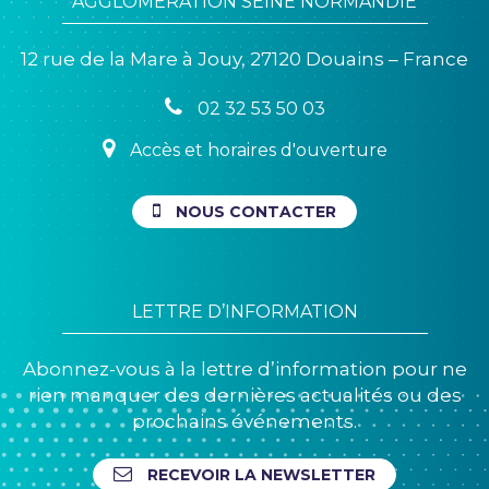
AGGLOMÉRATION SEINE NORMANDIE
compte
compte
compte
compte
chaîne
Facebook
Twitter
Instagram
Linkedin
Youtube
12 rue de la Mare à Jouy, 27120 Douains – France
02 32 53 50 03
Accès et horaires d'ouverture
NOUS CONTACTER
LETTRE D’INFORMATION
Abonnez-vous à la lettre d’information pour ne
rien manquer des dernières actualités ou des
prochains événements.
RECEVOIR LA NEWSLETTER