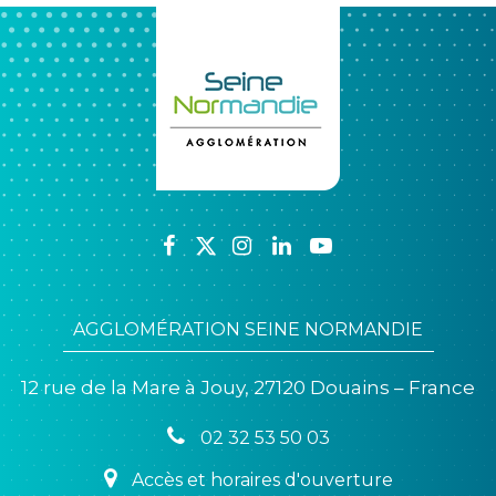
Lien
Lien
Lien
Lien
Lien
vers
vers
vers
vers
vers
le
le
le
le
la
AGGLOMÉRATION SEINE NORMANDIE
compte
compte
compte
compte
chaîne
Facebook
Twitter
Instagram
Linkedin
Youtube
12 rue de la Mare à Jouy, 27120 Douains – France
02 32 53 50 03
Accès et horaires d'ouverture