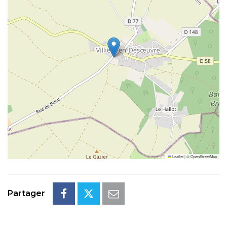
Leaflet
|
©
OpenStreetMap
Partager