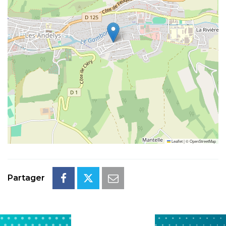
Leaflet
|
©
OpenStreetMap
Partager