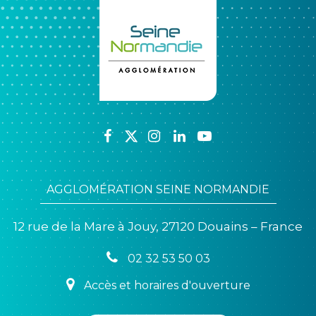
Lien
Lien
Lien
Lien
Lien
vers
vers
vers
vers
vers
le
le
le
le
la
AGGLOMÉRATION SEINE NORMANDIE
compte
compte
compte
compte
chaîne
Facebook
Twitter
Instagram
Linkedin
Youtube
12 rue de la Mare à Jouy, 27120 Douains – France
02 32 53 50 03
Accès et horaires d'ouverture