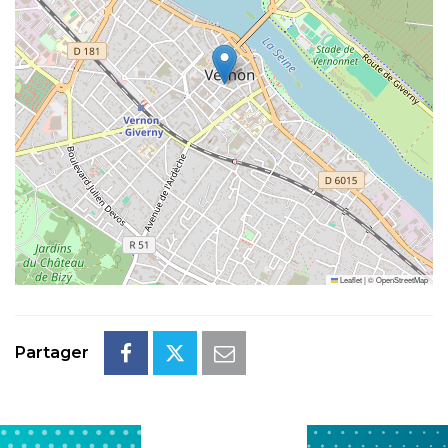
Leaflet
|
©
OpenStreetMap
Partager