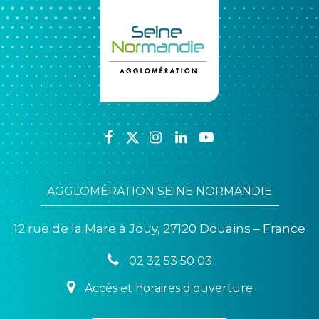
Lien
Lien
Lien
Lien
Lien
vers
vers
vers
vers
vers
le
le
le
le
la
AGGLOMÉRATION SEINE NORMANDIE
compte
compte
compte
compte
chaîne
Facebook
Twitter
Instagram
Linkedin
Youtube
12 rue de la Mare à Jouy, 27120 Douains – France
02 32 53 50 03
Accès et horaires d'ouverture